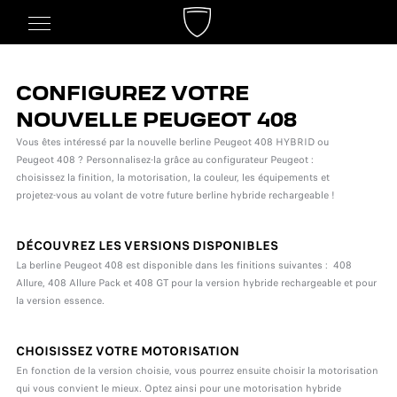
CONFIGUREZ VOTRE
NOUVELLE PEUGEOT 408
Vous êtes intéressé par la nouvelle berline Peugeot 408 HYBRID ou
Peugeot 408 ? Personnalisez-la grâce au configurateur Peugeot :
choisissez la finition, la motorisation, la couleur, les équipements et
projetez-vous au volant de votre future berline hybride rechargeable !
DÉCOUVREZ LES VERSIONS DISPONIBLES
La berline Peugeot 408 est disponible dans les finitions suivantes : 408
Allure, 408 Allure Pack et 408 GT pour la version hybride rechargeable et pour
la version essence.
CHOISISSEZ VOTRE MOTORISATION
En fonction de la version choisie, vous pourrez ensuite choisir la motorisation
qui vous convient le mieux. Optez ainsi pour une motorisation hybride