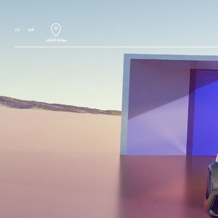
EN
AR