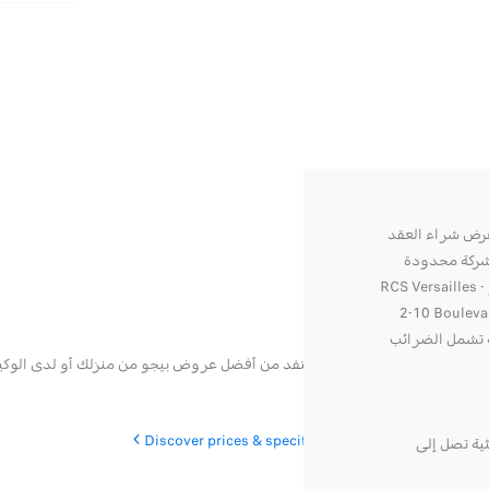
اطلب الآن
2008 ALLURE
استمتع بمتعة التصميم عالي الجودة وقدر كفاءة تجهي
) أو XXX يورو/الشهر (1) يتوفر عرض شراء العقد
2008 Allure PureTech 100 BVM6
طلب من قبل CREDIPAR، وهي شركة محدودة
برأس مال قدره 138,517,008 يورو - 317,425,981 يورو RCS Versailles -
2-10 Bouleva
نونية تشمل الضرائب
00 Poissy - ORIAS No.: 07004921
هائية التي تعكس شخصيتك واستفد من أفضل عروض بيجو من منزلك أو لدى الوكي
(www.orias.fr). يحق لك 
والخصومات
Discover prices & specifications
 مكافأة بيئية تصل إلى
تان X، XX% تايغ X، XX%
بعد الإيد