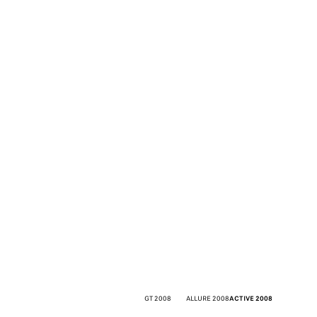
أسل
اله
إ
وانبعاثات
ا
الإجم
الأضواء
2008 GT
2008 ALLURE
2008 ACTIVE