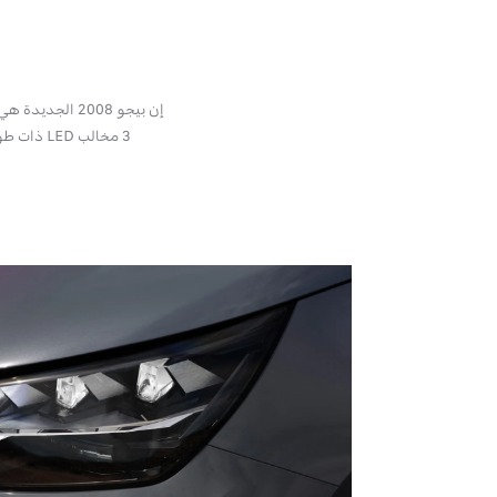
إن بيجو 2008 الجديدة هي سيارة دفع رباعي ذات أسلوب حازم. تتميز بأحدث المصابيح الأمامية LED لدينا مع 3 أشكال مخالب طويلة، و
3 مخالب LED ذات طول عادي في الخلف. يمنح هذا التوقيع الضوئي الجديد - والشبك المعاد تصميمه المصاحب له - السيارة