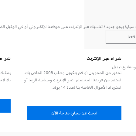
1000 يورو إليك، وفقًا للأهلية
35 شهرًا ودفعة نهائية قدرها XX.XXX يورو
سيارة بيجو جديدة تناسبك عبر الإنترنت على موقعنا الإلكتروني أو في الوكيل الذي
صالحة حتى XX/XX/2023
قعنا
CONFIGURE AND
ORDER
شراء عبر الإنترنت
شراء 
بالإضافة إلى المعدات النشطة:
تحقق من المخزون أو قم بتكوين وطلب 2008 الخاص بك.
يمكنك 
من نوع الهاتف الذكي (PEUGEOT i-Connect)
استفد من فريقنا المخصص عبر الإنترنت وسياسة الرضا أو
بك لاخت
سماعة رقمية قابلة للتخصيص مقاس 10 بوصات
استرداد الأموال الخاصة بنا لمدة 14 يومًا.
مساعدات ركن أمامية وخلفية
جنوط ألماسية مقاس 17 بوصة
متوفر بالبنزين أو الديزل أو جميع الإصدارات الك
ابحث عن سيارة متاحة الآن