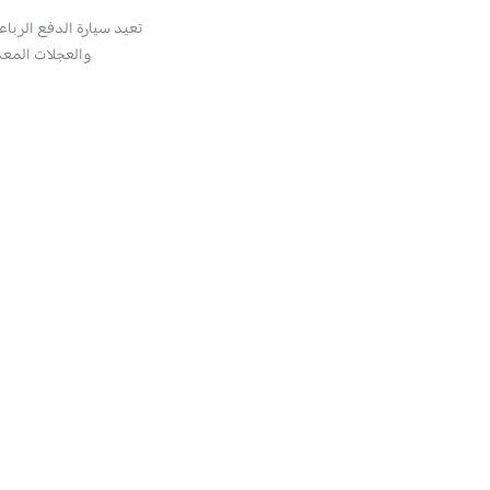
تعيد سيارة الدفع الرباعي المدمجة بيجو 2008 الجديدة تعريف رموز سيار
والعجلات المعدنية الجديدة والخلفية (i) 
قد ت
لظروف ا