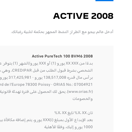
2008 ACTIVE
أدخل عالم بيجو مع الطراز النشط المجهز بحكمة لتلبية رغباتك.
2008 Active PureTech 100 BVM6
بدءًا من XX XXX يورو (1
الشخصي بشرط قبول ال
اختر اللمسة النهائية الخاصة بك
rd de l'Europe 78300 Poissy - ORIAS No.: 07004921
(www.orias.fr). يحق لك الحصول على فترة تهدئة قا
اختر اللمسة الن
والخصومات
تان X، XX% تايغ X، XX%
بعد الإيداع الأول بمبلغ XXX(i) يورو، يتم إضافة
1000 يورو إليك، وفقًا للأهلية