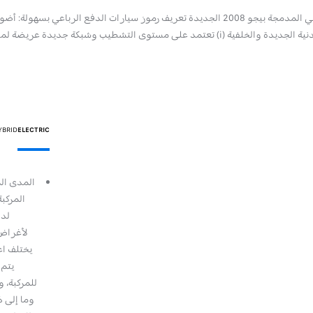
ات الدفع الرباعي بسهولة: أضواء أمامية مميزة جديدة
تعتمد على مستوى التشطيب وشبكة جديدة عريضة لموقف أكثر حزماً.
YBRID
ELECTRIC
استهلاك الوقود المختلط: 5.9 لتر/100 كم(1) استهلاك الوقود وانبعاثات
ثاني أكسيد الكربون قيم WLTP: استهلاك الوقود 5.9 في الدورة المركبة
WLTP (لتر/100 كم) - انبعاثات ثاني أكسيد الكربون (مشتركة) WLTP: 133
(جم/كم). يتم تحديد قيم التجانس وفقًا للدورة المختلطة WLTP التي تم
لأغراض 
على أساسها تجانس المركبات الجديدة منذ 1 سبتمبر 2018، وتم تحديثها
يختلف اع
اعتبارًا من 4 مايو 2023. القيم المشار إليها هي لأغراض المقارنة فقط.
يتم 
ختلف قيم استهلاك الوقود وانبعاثات ثاني أكسيد الكربون وفقًا
للمركبة، و
لاستخدام والمتغيرات مثل: الخيارات، درجة الحرارة المحيطة،
وما إلى ذ