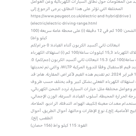
د من المعلومات حول نطاق السيارات الكهربائية وعن العوامل
المح
المختلفة التي تؤثر على هذا النطاق، يرجى الرجوع إلى
معي
(https://www.peugeot.co.uk/electric-and-hybrid/drive-
electric/electric-driving-range.html)
وقت الشحن: 100 كم في 12 دقيقة (i) على محطة عامة سريعة (100
كيلو واط)
انبعاثات ثاني أكسيد الكربون أثناء القيادة: 0 جرام/كم
استهلاك الكهرباء: 15,3 كيلووات ساعة/100 كم (i) استهلاك الكهرباء
(كيلووات ساعة/100 كم): 15.3 انبعاثات ثاني أكسيد الكربون (جم/كم): 0.
تم تحديد قيم الاستقبال وفقًا للدورة المركبة WLTP، والتي تم تحديثها
القيم
في 1 فبراير 2024. تم تقديم هذه القيم لأغراض المقارنة. هام: قد
وانبعاثات
استهلاك الكهرباء الفعلي بشكل كبير وقد يختلف حسب ظروف
الحرا
 وعوامل مختلفة مثل: خيارات السيارة، تردد الشحن الكهربائي،
ميزات معين
رجة الحرارة المحيطة، أسلوب القيادة، السرعة، الوزن الإجمالي،
ستخدام معدات معينة (تكييف الهواء، التدفئة، الراديو، الملاحة،
يح الأمامية، إلخ.)، نوع الإطارات وحالتها، أحوال الطريق، أحوال
ال
الطقس، إلخ).
القوة: 115 كيلو واط (156 حصان)
TP