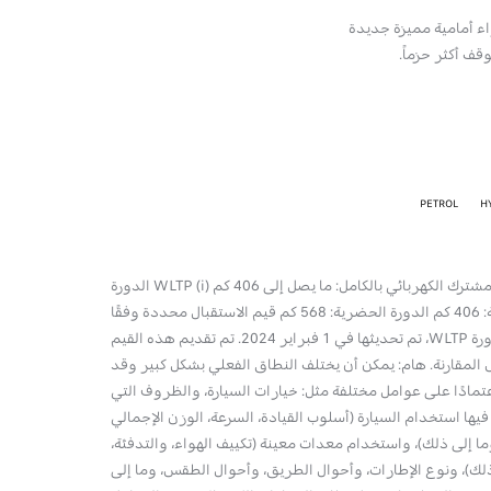
PETROL
H
المدى المشترك الكهربائي بالكامل: ما يصل إلى 406 كم WLTP (i) الدورة
المركبة: 406 كم الدورة الحضرية: 568 كم قيم الاستقبال محددة وفقًا
لدورة WLTP، تم تحديثها في 1 فبراير 2024. تم تقديم هذه القيم
المقارنة. هام: يمكن أن يختلف النطاق الفعلي بشكل كبير وقد
تمادًا على عوامل مختلفة مثل: خيارات السيارة، والظروف التي
فيها استخدام السيارة (أسلوب القيادة، السرعة، الوزن الإجمالي
ما إلى ذلك)، واستخدام معدات معينة (تكييف الهواء، والتدفئة،
المعروضة 
لك)، ونوع الإطارات، وأحوال الطريق، وأحوال الطقس، وما إلى
ثاني أك